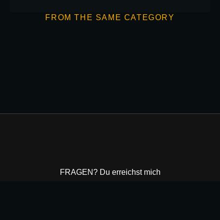
FROM THE SAME CATEGORY
SNOWMEN GANG
ILLUSTRATION
FRAGEN? Du erreichst mich
Montag – Freitags von 9 bis 18 Uhr
+49 (0)177 792 14 12
Schreib mir einer Mail