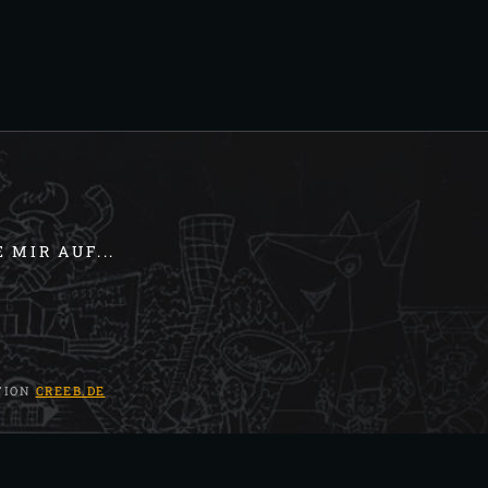
 MIR AUF...
TION
CREEB.DE