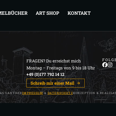
ELBÜCHER
ART SHOP
KONTAKT
FOLGE
FRAGEN? Du erreichst mich
Montag – Freitags von 9 bis 18 Uhr
+49 (0)177 792 14 12
Schreib mir einer Mail
EAS GANTHER
IMPRESSUM
&
DATENSCHUTZ
KONZEPTION & REALISA